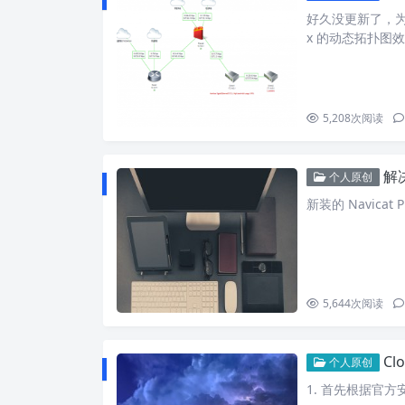
好久没更新了，为
x 的动态拓扑图效
5,208
次阅读
解决
个人原创
新装的 Navicat P
5,644
次阅读
Cl
个人原创
1. 首先根据官方安装说