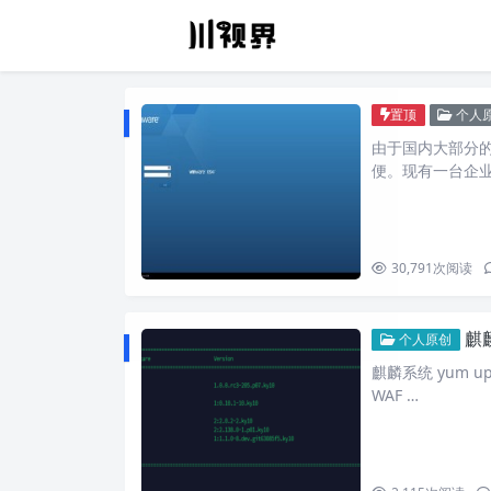
置顶
个人
由于国内大部分的公
便。现有一台企
30,791
次阅读
麒麟
个人原创
麒麟系统 yum up
WAF …