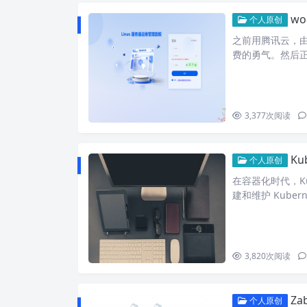
wo
个人原创
之前用腾讯云，
费的勇气。然后
3,377
次阅读
K
个人原创
在容器化时代，K
建和维护 Kubern
3,820
次阅读
Z
个人原创