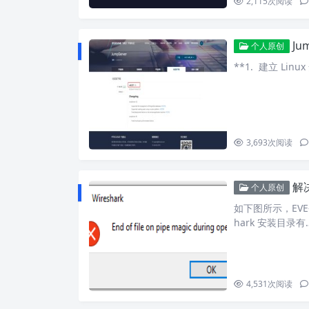
2,115
次阅读
Ju
个人原创
**1. 建立 Lin
3,693
次阅读
解决E
个人原创
如下图所示，EVE
hark 安装目录有
4,531
次阅读