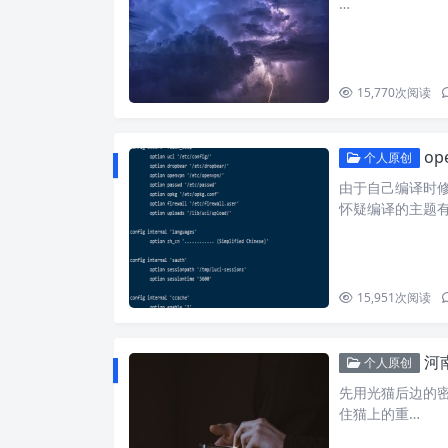
…
15,770
次阅读
op
个人原创
由于自己编译时修改
怀疑编译的主题
15,951
次阅读
河
个人原创
先用光猫后边的密码进管
住猫上的重…