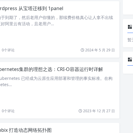
rdpress 从宝塔迁移到 1panel
由于到期了，然后老用户你懂的，那续费价格真心让人拿不出续
正好阿里云有活动，且老用户…
暂
0
个评论
2024 年 5 月 29 日
ubernetes集群的理想之选：CRI-O容器运行时详解
ubernetes 已经成为云原生应用部署和管理的事实标准。在构
etes…
0
个评论
2023 年 12 月 27 日
abbix 打造动态网络拓扑图