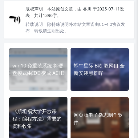
版权声明：
本站原创文章，由
谷川
于2025-07-11发
表，共计1396字。
转载说明：
除特殊说明外本站文章皆由CC-4.0协议发
布，转载请注明出处。
win10 免重装系统 将硬
蜗牛星际 B款 双网口 全
盘模式由IDE 变成 ACHI
新安装黑群晖
《斯坦福大学开放课
网页版电子杂志制作软
程：编程方法》需要的
件
资料收集