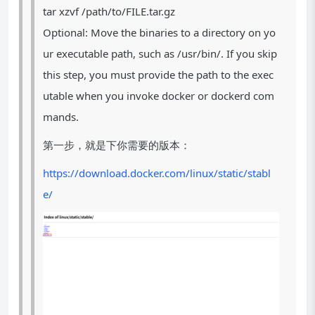
tar xzvf /path/to/FILE.tar.gz
Optional: Move the binaries to a directory on yo
ur executable path, such as /usr/bin/. If you skip
this step, you must provide the path to the exec
utable when you invoke docker or dockerd com
mands.
第一步，就是下你需要的版本：
https://download.docker.com/linux/static/stabl
e/