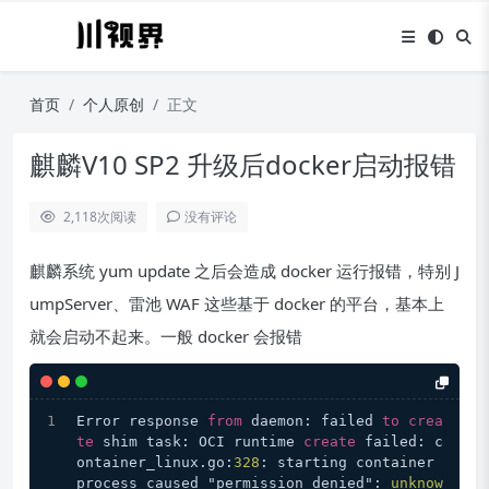
首页
个人原创
正文
麒麟V10 SP2 升级后docker启动报错
2,118
次阅读
没有评论
麒麟系统 yum update 之后会造成 docker 运行报错，特别 J
umpServer、雷池 WAF 这些基于 docker 的平台，基本上
就会启动不起来。一般 docker 会报错
Error response 
from
 daemon: failed 
to
crea
te
 shim task: OCI runtime 
create
 failed: c
ontainer_linux.go:
328
: starting container 
process caused "permission denied": 
unknow