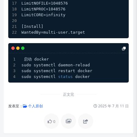
LimitNOFILE=1048576
LimitNPROC=1048576
LimitCORE=infinity
[Install]
WantedBy=multi-user.target
 启动 docker
sudo systemctl daemon-reload
sudo systemctl restart docker
sudo systemctl 
status
 docker
正文完
发表至：
个人原创
2025 年 7 月 11 日
0