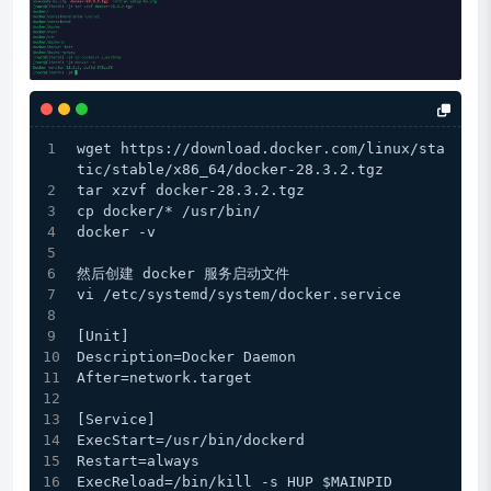
wget https://download.docker.com/linux/sta
tic/stable/x86_64/docker-28.3.2.tgz
tar xzvf docker-28.3.2.tgz 
cp docker/* /usr/bin/
docker -v
然后创建 docker 服务启动文件
vi /etc/systemd/system/docker.service
[Unit]
Description=Docker Daemon
After=network.target
[Service]
ExecStart=/usr/bin/dockerd
Restart=always
ExecReload=/bin/kill -s HUP $MAINPID