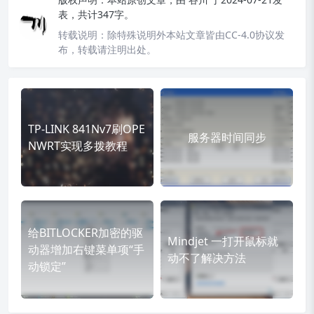
表，共计347字。
转载说明：
除特殊说明外本站文章皆由CC-4.0协议发
布，转载请注明出处。
TP-LINK 841Nv7刷OPE
服务器时间同步
NWRT实现多拨教程
给BITLOCKER加密的驱
Mindjet 一打开鼠标就
动器增加右键菜单项“手
动不了解决方法
动锁定”