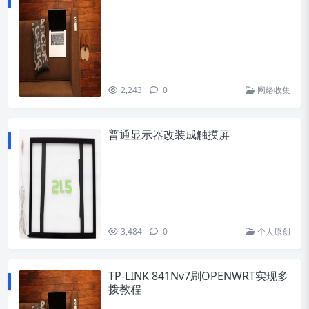
2,243
0
网络收集
普通显示器改装成触摸屏
3,484
0
个人原创
TP-LINK 841Nv7刷OPENWRT实现多
拨教程