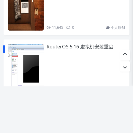
11,645
0
个人原创
RouterOS 5.16 虚拟机安装重启
2,969
0
个人原创
«
1
...
5
6
7
8
9
...
13
»