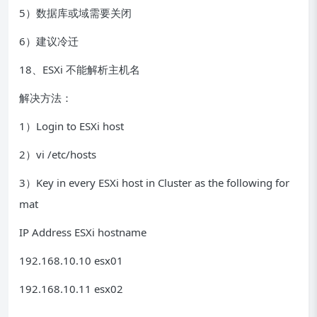
5）数据库或域需要关闭
6）建议冷迁
18、ESXi 不能解析主机名
解决方法：
1）Login to ESXi host
2）vi /etc/hosts
3）Key in every ESXi host in Cluster as the following for
mat
IP Address ESXi hostname
192.168.10.10 esx01
192.168.10.11 esx02