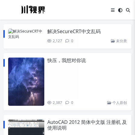
解决SecureCRT中文乱码
2,127
0
未分类
快压，我想对你说
2,387
0
个人原创
AutoCAD 2012 简体中文版 注册机 及
使用说明