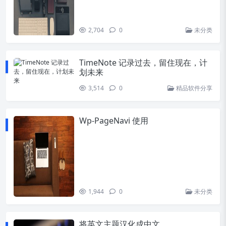
2,704
0
未分类
TimeNote 记录过去，留住现在，计
划未来
3,514
0
精品软件分享
Wp-PageNavi 使用
1,944
0
未分类
将英文主题汉化成中文