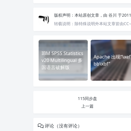
版权声明：
本站原创文章，由
谷川
于201
转载说明：
除特殊说明外本站文章皆由CC-
IBM SPSS Statistics
Apache 出现“\xef
v20 Multilingual 多
bb\xbf”
国语言破解版
115同步盘
上一篇
评论（没有评论）