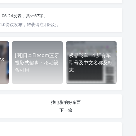
1-06-24发表，共计67字。
4.0协议发布，转载请注明出处。
[图]日本Elecom蓝牙
极品飞车 14 所有车
\x
投影式键盘：移动设
型号及中文名称及标
备可用
志
找电影的好东西
下一篇