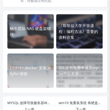
布，转载请注明出处。
《斯坦福大学开放课
蜗牛星际 NAS 硬盘架螺
程：编程方法》需要的
丝
资料收集
DS918+ docker 安装 je
SSL证书免费申请及ngi
llyfin 报错
nx平台布署
MYSQL 故障导致服务器WEB无法访问
win10 免重装系统 将硬盘模式由IDE 变成 ACHI
上一篇
下一篇