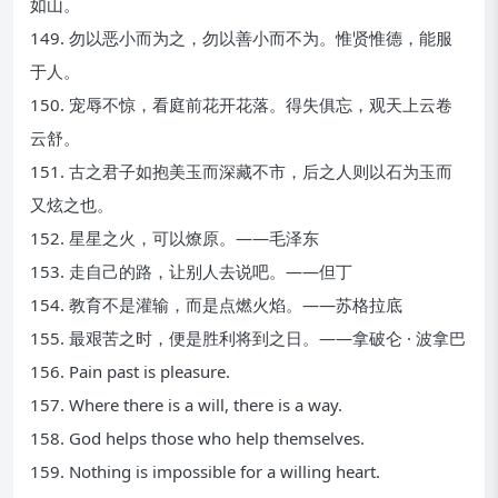
如山。
149. 勿以恶小而为之，勿以善小而不为。惟贤惟德，能服
于人。
150. 宠辱不惊，看庭前花开花落。得失俱忘，观天上云卷
云舒。
151. 古之君子如抱美玉而深藏不市，后之人则以石为玉而
又炫之也。
152. 星星之火，可以燎原。——毛泽东
153. 走自己的路，让别人去说吧。——但丁
154. 教育不是灌输，而是点燃火焰。——苏格拉底
155. 最艰苦之时，便是胜利将到之日。——拿破仑 · 波拿巴
156. Pain past is pleasure.
157. Where there is a will, there is a way.
158. God helps those who help themselves.
159. Nothing is impossible for a willing heart.