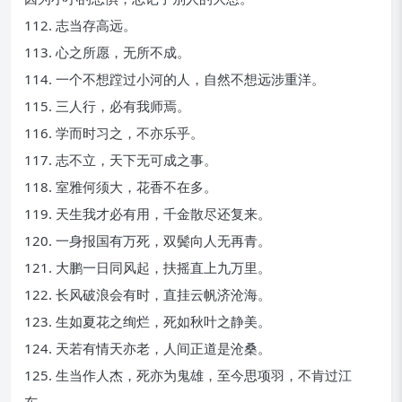
112. 志当存高远。
113. 心之所愿，无所不成。
114. 一个不想蹚过小河的人，自然不想远涉重洋。
115. 三人行，必有我师焉。
116. 学而时习之，不亦乐乎。
117. 志不立，天下无可成之事。
118. 室雅何须大，花香不在多。
119. 天生我才必有用，千金散尽还复来。
120. 一身报国有万死，双鬓向人无再青。
121. 大鹏一日同风起，扶摇直上九万里。
122. 长风破浪会有时，直挂云帆济沧海。
123. 生如夏花之绚烂，死如秋叶之静美。
124. 天若有情天亦老，人间正道是沧桑。
125. 生当作人杰，死亦为鬼雄，至今思项羽，不肯过江