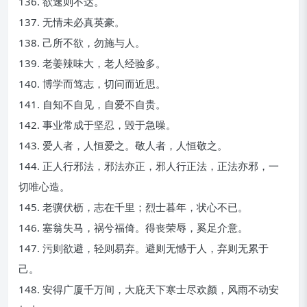
136. 欲速则不达。
137. 无情未必真英豪。
138. 己所不欲，勿施与人。
139. 老姜辣味大，老人经验多。
140. 博学而笃志，切问而近思。
141. 自知不自见，自爱不自贵。
142. 事业常成于坚忍，毁于急噪。
143. 爱人者，人恒爱之。敬人者，人恒敬之。
144. 正人行邪法，邪法亦正，邪人行正法，正法亦邪，一
切唯心造。
145. 老骥伏枥，志在千里；烈士暮年，状心不已。
146. 塞翁失马，祸兮福倚。得丧荣辱，奚足介意。
147. 污则欲避，轻则易弃。避则无憾于人，弃则无累于
己。
148. 安得广厦千万间，大庇天下寒士尽欢颜，风雨不动安