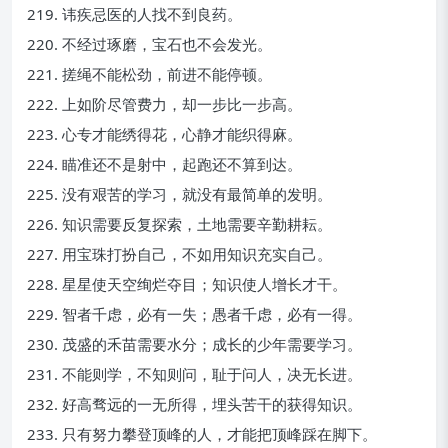
219. 讳疾忌医的人找不到良药。
220. 不经过琢磨，宝石也不会发光。
221. 搓绳不能松劲，前进不能停顿。
222. 上如阶尽管费力，却一步比一步高。
223. 心专才能绣得花，心静才能织得麻。
224. 瞄准还不是射中，起跑还不算到达。
225. 没有艰苦的学习，就没有最简单的发明。
226. 知识需要反复探索，土地需要辛勤耕耘。
227. 用宝珠打扮自己，不如用知识充实自己。
228. 星星使天空绚烂夺目；知识使人增长才干。
229. 智者千虑，必有一失；愚者千虑，必有一得。
230. 茂盛的禾苗需要水分；成长的少年需要学习。
231. 不能则学，不知则问，耻于问人，决无长进。
232. 好高骛远的一无所得，埋头苦干的获得知识。
233. 只有努力攀登顶峰的人，才能把顶峰踩在脚下。