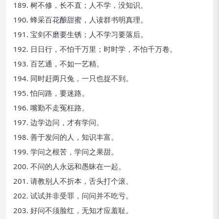
189. 树不修，长不直；人不学，没知识。
190. 蜂采百花酿甜蜜，人读群书明真理。
191. 宝剑不磨要生锈；人不学习要落后。
192. 日日行，不怕千万里；时时学，不怕千万卷。
193. 百艺通，不如一艺精。
194. 同时赶两只兔，一只也捉不到。
195. 怕问路，要迷路。
196. 嘴勤不走冤枉路。
197. 边学边问，才有学问。
198. 善于发问的人，知识丰富。
199. 学问之根苦，学问之果甜。
200. 不问的人永远和愚昧在一起。
201. 请教别人不折本，舌头打个滚。
202. 试试并非受罪，问问并不吃亏。
203. 好问不须脸红，无知才应羞耻。