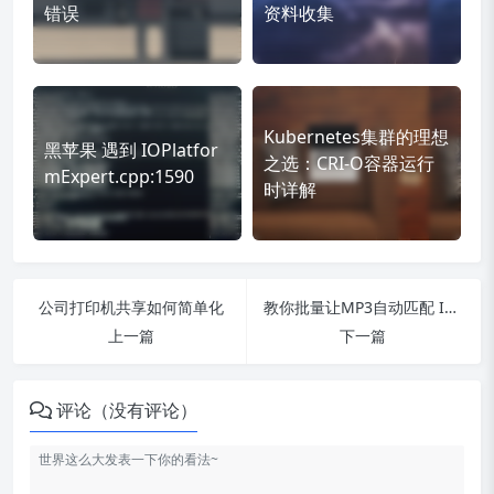
错误
资料收集
Kubernetes集群的理想
黑苹果 遇到 IOPlatfor
之选：CRI-O容器运行
mExpert.cpp:1590
时详解
公司打印机共享如何简单化
教你批量让MP3自动匹配 ID3信息
上一篇
下一篇
评论（没有评论）